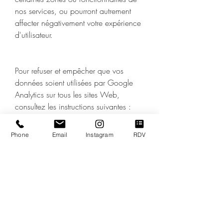
nos services, ou pourront autrement
affecter négativement votre expérience
d'utilisateur.
Pour refuser et empêcher que vos
données soient utilisées par Google
Analytics sur tous les sites Web,
consultez les instructions suivantes :
https://tools.google.com/dlpage/ga
optout?hl=fr
Phone
Email
Instagram
RDV
Il se peut que nous modifiions cette
politique en matière de cookies. Nous
vous encourageons à consulter
régulièrement cette page pour obtenir
les dernières informations sur les
cookies.