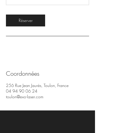
à
3
5
m
Réserver
i
n
Coordonnées
256 Rue Jean Jaurès, Toulon, France
04 94 90 06 24
toulon@exo-laser.com