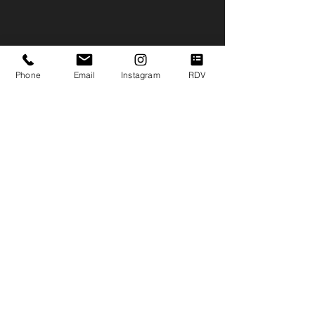
Phone
Email
Instagram
RDV
Politique de confidentialité
-
Conditions
générales
-
Mentions légales -
Politique de cookies
© 2024 Exo Épilation Définitive - Tous droits réservés.
256 rue Jean Jaurès,
83000 Toulon
04 94 90 06 24