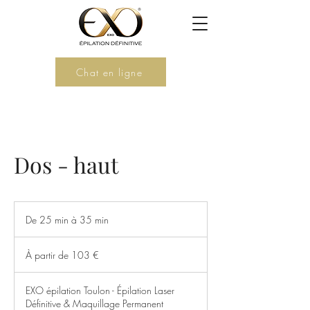
Chat en ligne
Dos - haut
De 25 min à 35 min
D
e
À
2
partir
À partir de 103 €
de
5
103
m
euros
i
EXO épilation Toulon - Épilation Laser
n
Définitive & Maquillage Permanent