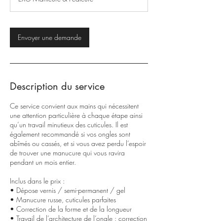
Envoyer une demande
Description du service
Ce service convient aux mains qui nécessitent
une attention particulière à chaque étape ainsi
qu’un travail minutieux des cuticules. Il est
également recommandé si vos ongles sont
abîmés ou cassés, et si vous avez perdu l’espoir
de trouver une manucure qui vous ravira
pendant un mois entier.
Inclus dans le prix :
• Dépose vernis / semi-permanent / gel
• Manucure russe, cuticules parfaites
• Correction de la forme et de la longueur
• Travail de l’architecture de l’ongle : correction