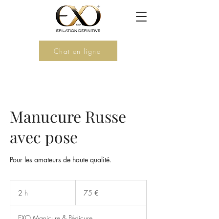
Chat en ligne
Manucure Russe
avec pose
Pour les amateurs de haute qualité.
75
euros
2 h
2
75 €
h
EXO Manicure & Pédicure