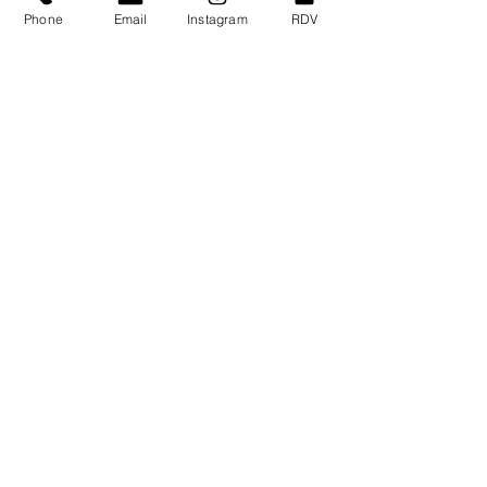
Phone
Email
Instagram
RDV
Coordonnées
256 Rue Jean Jaurès, Toulon, France
04 94 90 06 24
toulon@exo-laser.com